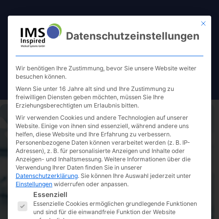
Mit die
Datenschutzeinstellungen
Wir benötigen Ihre Zustimmung, bevor Sie unsere Website weiter
besuchen können.
Wenn Sie unter 16 Jahre alt sind und Ihre Zustimmung zu
freiwilligen Diensten geben möchten, müssen Sie Ihre
Erziehungsberechtigten um Erlaubnis bitten.
Wir verwenden Cookies und andere Technologien auf unserer
Website. Einige von ihnen sind essenziell, während andere uns
helfen, diese Website und Ihre Erfahrung zu verbessern.
Personenbezogene Daten können verarbeitet werden (z. B. IP-
Adressen), z. B. für personalisierte Anzeigen und Inhalte oder
Kontakt
Anzeigen- und Inhaltsmessung.
Weitere Informationen über die
Verwendung Ihrer Daten finden Sie in unserer
Datenschutzerklärung
.
Sie können Ihre Auswahl jederzeit unter
Einstellungen
widerrufen oder anpassen.
Es folgt eine Liste der Service-Gruppen, für die eine E
Mo. bis Do.
von 09:00 Uhr bis 17:00 Uhr
Essenziell
Essenzielle Cookies ermöglichen grundlegende Funktionen
Fr.
von 09:00 Uhr bis 15:00 Uhr
und sind für die einwandfreie Funktion der Website