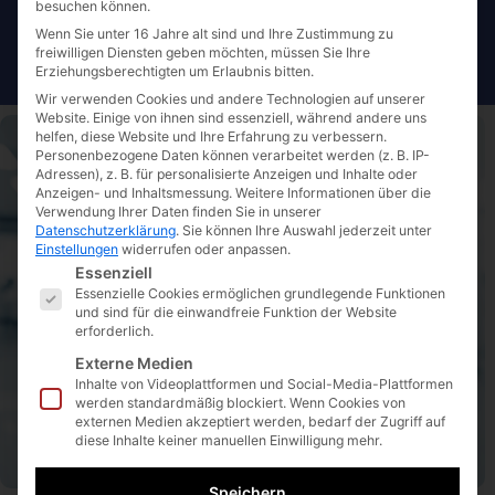
besuchen können.
Wenn Sie unter 16 Jahre alt sind und Ihre Zustimmung zu
freiwilligen Diensten geben möchten, müssen Sie Ihre
Erziehungsberechtigten um Erlaubnis bitten.
Wir verwenden Cookies und andere Technologien auf unserer
Website. Einige von ihnen sind essenziell, während andere uns
helfen, diese Website und Ihre Erfahrung zu verbessern.
Personenbezogene Daten können verarbeitet werden (z. B. IP-
Adressen), z. B. für personalisierte Anzeigen und Inhalte oder
Anzeigen- und Inhaltsmessung.
Weitere Informationen über die
Verwendung Ihrer Daten finden Sie in unserer
Kontakt
Datenschutzerklärung
.
Sie können Ihre Auswahl jederzeit unter
Einstellungen
widerrufen oder anpassen.
Es folgt eine Liste der Service-Gruppen, für die eine E
Essenziell
Essenzielle Cookies ermöglichen grundlegende Funktionen
und sind für die einwandfreie Funktion der Website
Mo. bis Do.
von 09:00 Uhr bis 17:00 Uhr
erforderlich.
Fr.
von 09:00 Uhr bis 15:00 Uhr
Externe Medien
Inhalte von Videoplattformen und Social-Media-Plattformen
0231 9453 8940
werden standardmäßig blockiert. Wenn Cookies von
0231 9453 8949
externen Medien akzeptiert werden, bedarf der Zugriff auf
diese Inhalte keiner manuellen Einwilligung mehr.
info@insmedsys.de
Speichern