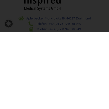
Aplerbecker Marktplatz 19, 44287 Dortmund
Telefon: +49 (0) 231 945 38 940
Telefax: +49 (0) 231 945 38 949
E-Mail: info@insmedsys.de
Informationen
Über Uns
Praxis / Klinik
Privatkunden / Versicherte
Kontakt
Produkte
Urodynamik
Uroflow
Endo-Urologie
Intensivmedizin