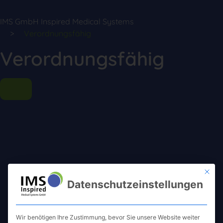
IMS GmbH Inspired Medical Systems
Verordnungsfähig
Verordnungsfähig
Mit die
Datenschutzeinstellungen
Wir benötigen Ihre Zustimmung, bevor Sie unsere Website weiter