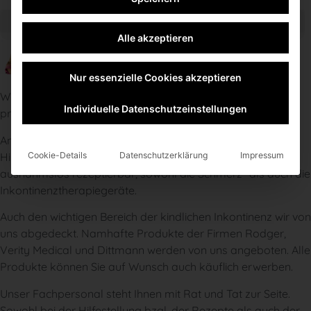
Alle akzeptieren
Nur essenzielle Cookies akzeptieren
Wir sind natürlich auch Partner aller gesetzlichen und
Individuelle Datenschutzeinstellungen
privaten Krankenkassen.
Anschließend finden Sie alle Produkte die wir als
Cookie-Details
Datenschutzerklärung
Impressum
Hilfsmittelerbringer anbieten können. Diese sind
ausnahmslos rezeptierbar, sowohl die Schmerz- als auch die
Inkontinenztherapiegeräte.
Auch den wichtigen Bereich der kindlichen Inkontinenz wir von
uns abgedeckt. Namhafte Produkte der Firmen Rodger,
Verity Medical und Dittmann werden von uns angeboten. Alle
Produkte können Sie auf Wunsch auch käuflich erwerben.
Unser Fachpersonal steht Ihnen mit Rat und Tat zur Seite.
Sowohl bei der Hilfestellung bzgl. der Rezepte als auch der