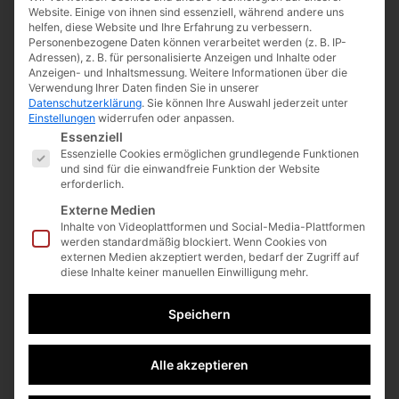
Website. Einige von ihnen sind essenziell, während andere uns
helfen, diese Website und Ihre Erfahrung zu verbessern.
Personenbezogene Daten können verarbeitet werden (z. B. IP-
Adressen), z. B. für personalisierte Anzeigen und Inhalte oder
Anzeigen- und Inhaltsmessung.
Weitere Informationen über die
Verwendung Ihrer Daten finden Sie in unserer
Datenschutzerklärung
.
Sie können Ihre Auswahl jederzeit unter
Einstellungen
widerrufen oder anpassen.
Es folgt eine Liste der Service-Gruppen, für die eine E
Essenziell
Essenzielle Cookies ermöglichen grundlegende Funktionen
Sie erklären sich damit einverstanden, dass Ihre Daten zur
und sind für die einwandfreie Funktion der Website
erforderlich.
Bearbeitung Ihres Anliegens verwendet werden. Weitere
Externe Medien
Informationen und Widerrufshinweise finden Sie in der
Inhalte von Videoplattformen und Social-Media-Plattformen
Datenschutzerklärung
.
werden standardmäßig blockiert. Wenn Cookies von
externen Medien akzeptiert werden, bedarf der Zugriff auf
diese Inhalte keiner manuellen Einwilligung mehr.
Senden
Speichern
Alle akzeptieren