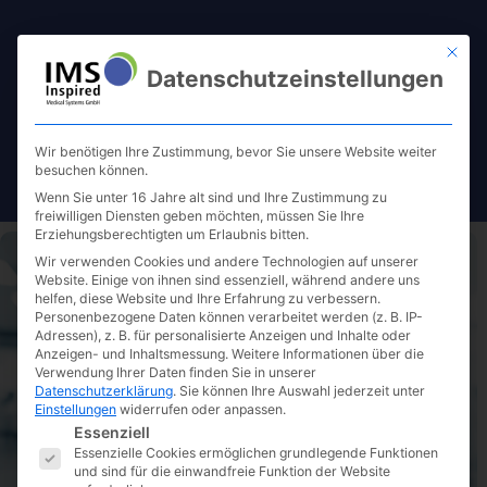
Mit die
Datenschutzeinstellungen
Wir benötigen Ihre Zustimmung, bevor Sie unsere Website weiter
besuchen können.
Wenn Sie unter 16 Jahre alt sind und Ihre Zustimmung zu
freiwilligen Diensten geben möchten, müssen Sie Ihre
Erziehungsberechtigten um Erlaubnis bitten.
Wir verwenden Cookies und andere Technologien auf unserer
Website. Einige von ihnen sind essenziell, während andere uns
helfen, diese Website und Ihre Erfahrung zu verbessern.
Personenbezogene Daten können verarbeitet werden (z. B. IP-
Adressen), z. B. für personalisierte Anzeigen und Inhalte oder
Kontakt
Anzeigen- und Inhaltsmessung.
Weitere Informationen über die
Verwendung Ihrer Daten finden Sie in unserer
Datenschutzerklärung
.
Sie können Ihre Auswahl jederzeit unter
Einstellungen
widerrufen oder anpassen.
Es folgt eine Liste der Service-Gruppen, für die eine E
Mo. bis Do.
von 09:00 Uhr bis 17:00 Uhr
Essenziell
Essenzielle Cookies ermöglichen grundlegende Funktionen
Fr.
von 09:00 Uhr bis 15:00 Uhr
und sind für die einwandfreie Funktion der Website