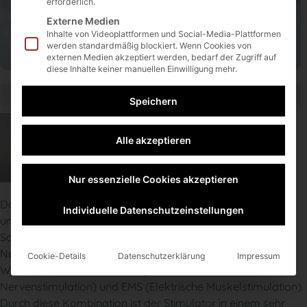
erforderlich.
0231 9453 8940
Externe Medien
0231 9453 8949
Inhalte von Videoplattformen und Social-Media-Plattformen
info@insmedsys.de
werden standardmäßig blockiert. Wenn Cookies von
externen Medien akzeptiert werden, bedarf der Zugriff auf
diese Inhalte keiner manuellen Einwilligung mehr.
Speichern
Alle akzeptieren
Nur essenzielle Cookies akzeptieren
Das Dittmann Ten Gerät 280 ist ein TEN/EMS-Kombigerät
Individuelle Datenschutzeinstellungen
und wird zur Elektrotherapie bei natürlicher
Schmerzbehandlung eingesetzt. Dafür stimuliert es sowohl
Nerven als auch Muskeln und vereinigt somit die
Cookie-Details
Datenschutzerklärung
Impressum
Wirkmechanismen von TEN (Transkutane elektrische
Nervenstimulation) und EMS (Elektrische Muskelstimulation).
Durch diese Kombination ist der Stimulator in einem sehr