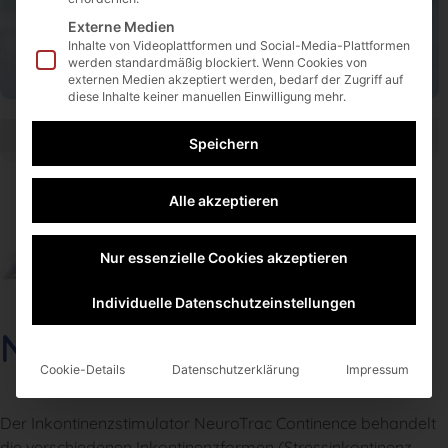
0231 9453 8940
Externe Medien
0231 9453 8949
Inhalte von Videoplattformen und Social-Media-Plattformen
werden standardmäßig blockiert. Wenn Cookies von
info@insmedsys.de
externen Medien akzeptiert werden, bedarf der Zugriff auf
diese Inhalte keiner manuellen Einwilligung mehr.
Speichern
Alle akzeptieren
Nur essenzielle Cookies akzeptieren
Individuelle Datenschutzeinstellungen
NeuroTrac Continence
Cookie-Details
Datenschutzerklärung
Impressum
Der Inkontinenzstimulator NeuroTrac Continence behandelt
die verschiedenen Inkontinenzformen (Stressinkontinenz,