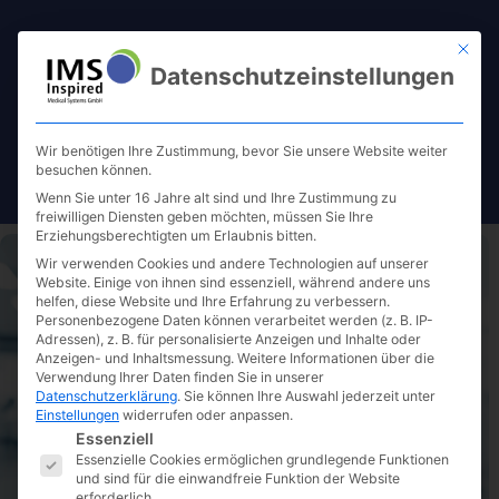
Mit die
Datenschutzeinstellungen
Wir benötigen Ihre Zustimmung, bevor Sie unsere Website weiter
besuchen können.
Wenn Sie unter 16 Jahre alt sind und Ihre Zustimmung zu
freiwilligen Diensten geben möchten, müssen Sie Ihre
Erziehungsberechtigten um Erlaubnis bitten.
Wir verwenden Cookies und andere Technologien auf unserer
Website. Einige von ihnen sind essenziell, während andere uns
helfen, diese Website und Ihre Erfahrung zu verbessern.
Personenbezogene Daten können verarbeitet werden (z. B. IP-
Adressen), z. B. für personalisierte Anzeigen und Inhalte oder
Kontakt
Anzeigen- und Inhaltsmessung.
Weitere Informationen über die
Verwendung Ihrer Daten finden Sie in unserer
Datenschutzerklärung
.
Sie können Ihre Auswahl jederzeit unter
Einstellungen
widerrufen oder anpassen.
Es folgt eine Liste der Service-Gruppen, für die eine E
Mo. bis Do.
von 09:00 Uhr bis 17:00 Uhr
Essenziell
Essenzielle Cookies ermöglichen grundlegende Funktionen
Fr.
von 09:00 Uhr bis 15:00 Uhr
und sind für die einwandfreie Funktion der Website
erforderlich.