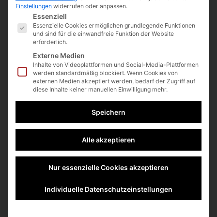
Einstellungen
widerrufen oder anpassen.
Aplerbecker Marktplatz 19, 44287 Dortmund
Es folgt eine Liste der Service-Gruppen, für die eine E
Essenziell
Telefon: +49 (0) 231 945 38 940
Essenzielle Cookies ermöglichen grundlegende Funktionen
Telefax: +49 (0) 231 945 38 949
und sind für die einwandfreie Funktion der Website
E-Mail: info@insmedsys.de
erforderlich.
Informationen
Externe Medien
Inhalte von Videoplattformen und Social-Media-Plattformen
werden standardmäßig blockiert. Wenn Cookies von
Über Uns
externen Medien akzeptiert werden, bedarf der Zugriff auf
Praxis / Klinik
diese Inhalte keiner manuellen Einwilligung mehr.
Privatkunden / Versicherte
Kontakt
Speichern
Produkte
Alle akzeptieren
Urodynamik
Uroflow
Nur essenzielle Cookies akzeptieren
Endo-Urologie
Intensivmedizin
Individuelle Datenschutzeinstellungen
CaressFlow
Mobiliar
Sonstiges