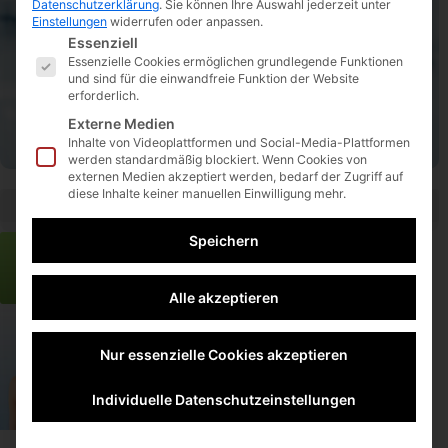
Datenschutzerklärung
.
Sie können Ihre Auswahl jederzeit unter
Mo. bis Do.
von 09:00 Uhr bis 17:00 Uhr
Einstellungen
widerrufen oder anpassen.
Es folgt eine Liste der Service-Gruppen, für die eine E
Fr.
von 09:00 Uhr bis 15:00 Uhr
Essenziell
Essenzielle Cookies ermöglichen grundlegende Funktionen
und sind für die einwandfreie Funktion der Website
0231 9453 8940
erforderlich.
0231 9453 8949
Externe Medien
info@insmedsys.de
Inhalte von Videoplattformen und Social-Media-Plattformen
werden standardmäßig blockiert. Wenn Cookies von
externen Medien akzeptiert werden, bedarf der Zugriff auf
diese Inhalte keiner manuellen Einwilligung mehr.
Speichern
Direkt in
Zu den Herstellerinfos
unserem
Shop
Alle akzeptieren
Nur essenzielle Cookies akzeptieren
Individuelle Datenschutzeinstellungen