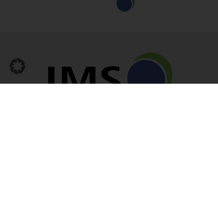
Aplerbecker Marktplatz 19, 44287 Dortmund
Telefon: +49 (0) 231 945 38 940
Telefax: +49 (0) 231 945 38 949
E-Mail: info@insmedsys.de
Informationen
Über Uns